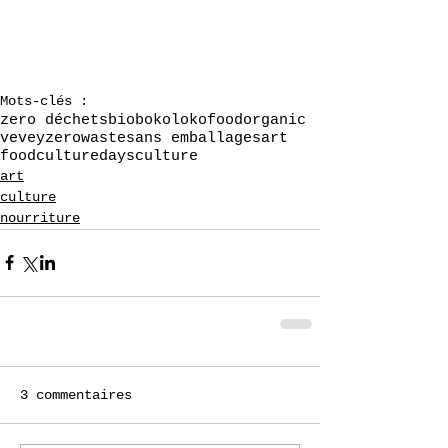
Mots-clés :
zero déchets
bio
bokoloko
food
organic
vevey
zerowaste
sans emballages
art
foodculturedays
culture
art
culture
nourriture
3 commentaires