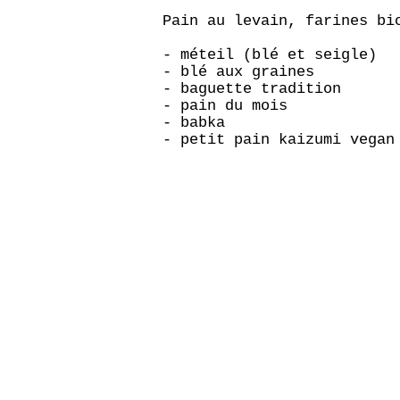
Pain au levain, farines bi
- méteil (blé et seigle)
- blé aux graines
- baguette tradition
- pain du mois
- babka
- petit pain kaizumi vegan
Rue d'Italie 