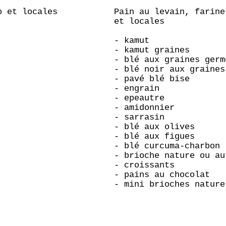
o et locales
Pain au levain, farine
et locales
- kamut
- kamut graines
- blé aux graines germ
- blé noir aux graines
- pavé blé bise
- engrain
- epeautre
- amidonnier
- sarrasin
- blé aux olives
- blé aux figues
- blé curcuma-charbon
- brioche nature ou au
- croissants
- pains au chocolat
- mini brioches nature
29 1800 Vevey
021.525.31.41
info@bokoloko