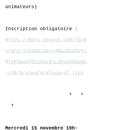
animateurs)
Inscription obligatoire : 
https://docs.google.com/form
s/d/e/1FAIpQLSezv4Rw2Bx2KVYl
MjIP3awqfDCaH0z8lc3QxQ48Be0d
-s36rA/viewform?usp=sf_link
                      *   * 
  *
Mercredi 15 novembre 19h-