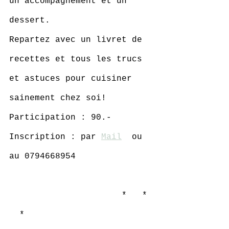
un accompagnement et un 
dessert. 
Repartez avec un livret de 
recettes et tous les trucs 
et astuces pour cuisiner 
sainement chez soi!
Participation : 90.- 
Inscription : par 
Mail
  ou 
au 0794668954
                      *   * 
  *