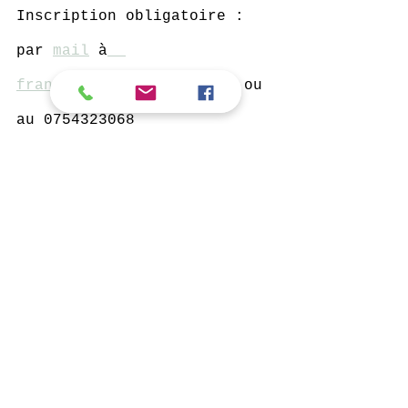
Inscription obligatoire :  
par 
mail
 à
francoisebon49@gmail.com
 ou 
au 0754323068
         *   *   *
Jeudi 30 novembre 19h-21h : 
Atelier beurre végétal et 
pain sans gluten avec Véro 