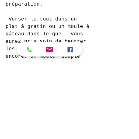
préparation.
 Verser le tout dans un 
plat à gratin ou un moule à 
gâteau dans le quel  vous 
aurez pris soin de beurrer 
les paroies (ou mieux 
encore, un moule  souple 
anti-adhésif).
 Faire cuire au four 15 à 
20 minutes à 180°.
 Laisser complètement avant 
de démouler et de déguster 
avec un bon thé!