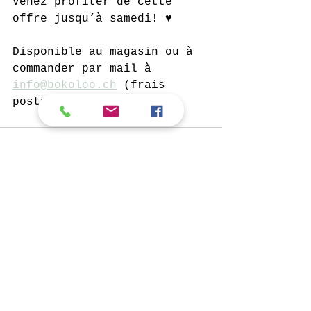
Venez profiter de cette 
offre jusqu’à samedi! ♥️
Disponible au magasin ou à 
commander par mail à 
info@bokoloo.ch
 (frais 
postaux à ajouter.
Commentaires
Rédigez un commentaire...